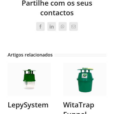
Partilhe com os seus
contactos
Facebook
LinkedIn
WhatsApp
Email
(necessário
mas
não
publicado)
Artigos relacionados
LepySystem
WitaTrap