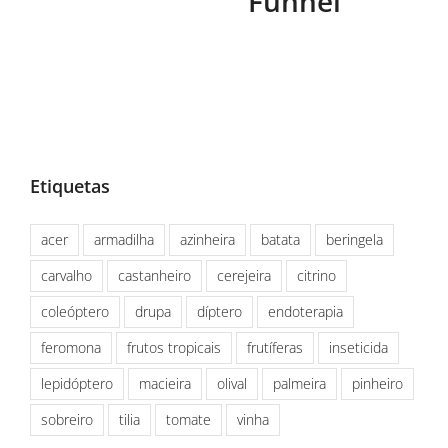
Funnel
Etiquetas
acer
armadilha
azinheira
batata
beringela
carvalho
castanheiro
cerejeira
citrino
coleóptero
drupa
díptero
endoterapia
feromona
frutos tropicais
frutíferas
inseticida
lepidóptero
macieira
olival
palmeira
pinheiro
sobreiro
tilia
tomate
vinha